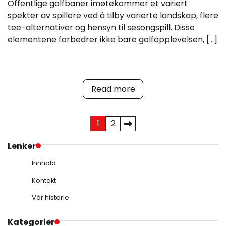
Offentlige golfbaner imøtekommer et variert
spekter av spillere ved å tilby varierte landskap, flere
tee-alternativer og hensyn til sesongspill. Disse
elementene forbedrer ikke bare golfopplevelsen, […]
Read more
Posts
1
2
pagination
Lenker
Innhold
Kontakt
Vår historie
Kategorier