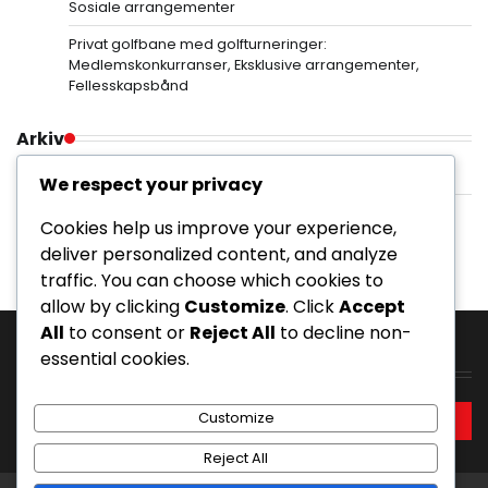
Sosiale arrangementer
Privat golfbane med golfturneringer:
Medlemskonkurranser, Eksklusive arrangementer,
Fellesskapsbånd
Arkiv
February 2026
We respect your privacy
January 2026
Cookies help us improve your experience,
deliver personalized content, and analyze
traffic. You can choose which cookies to
allow by clicking
Customize
. Click
Accept
All
to consent or
Reject All
to decline non-
essential cookies.
Søk
Search
Customize
for:
Reject All