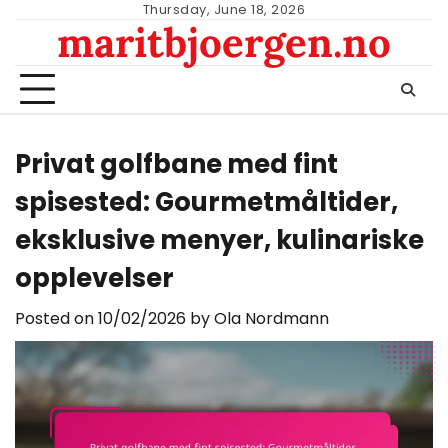
Skip
Thursday, June 18, 2026
maritbjoergen.no
to
content
Privat golfbane med fint
spisested: Gourmetmåltider,
eksklusive menyer, kulinariske
opplevelser
Posted on
10/02/2026
by
Ola Nordmann