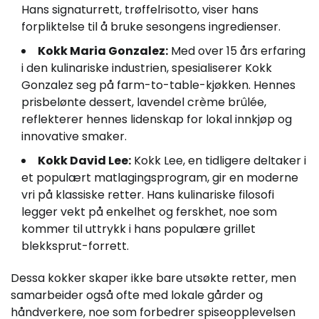
Hans signaturrett, trøffelrisotto, viser hans
forpliktelse til å bruke sesongens ingredienser.
Kokk Maria Gonzalez:
Med over 15 års erfaring
i den kulinariske industrien, spesialiserer Kokk
Gonzalez seg på farm-to-table-kjøkken. Hennes
prisbelønte dessert, lavendel crème brûlée,
reflekterer hennes lidenskap for lokal innkjøp og
innovative smaker.
Kokk David Lee:
Kokk Lee, en tidligere deltaker i
et populært matlagingsprogram, gir en moderne
vri på klassiske retter. Hans kulinariske filosofi
legger vekt på enkelhet og ferskhet, noe som
kommer til uttrykk i hans populære grillet
blekksprut-forrett.
Dessa kokker skaper ikke bare utsøkte retter, men
samarbeider også ofte med lokale gårder og
håndverkere, noe som forbedrer spiseopplevelsen