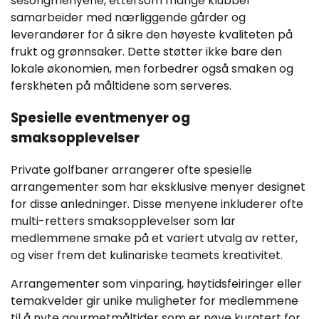
sesongmenyene, ettersom mange klubber
samarbeider med nærliggende gårder og
leverandører for å sikre den høyeste kvaliteten på
frukt og grønnsaker. Dette støtter ikke bare den
lokale økonomien, men forbedrer også smaken og
ferskheten på måltidene som serveres.
Spesielle eventmenyer og
smaksopplevelser
Private golfbaner arrangerer ofte spesielle
arrangementer som har eksklusive menyer designet
for disse anledninger. Disse menyene inkluderer ofte
multi-retters smaksopplevelser som lar
medlemmene smake på et variert utvalg av retter,
og viser frem det kulinariske teamets kreativitet.
Arrangementer som vinparing, høytidsfeiringer eller
temakvelder gir unike muligheter for medlemmene
til å nyte gourmetmåltider som er nøye kuratert for