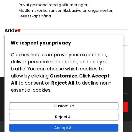
Privat golfbane med golfturneringer:
Medlemskonkurranser, Eksklusive arrangementer,
Fellesskapsbånd
Arkiv
February 2026
We respect your privacy
January 2026
Cookies help us improve your experience,
deliver personalized content, and analyze
traffic. You can choose which cookies to
allow by clicking
Customize
. Click
Accept
All
to consent or
Reject All
to decline non-
essential cookies.
Søk
Search
Customize
for:
Reject All
Accept All
Copyright © 2026
maritbjoergen.no
Theme: Entire