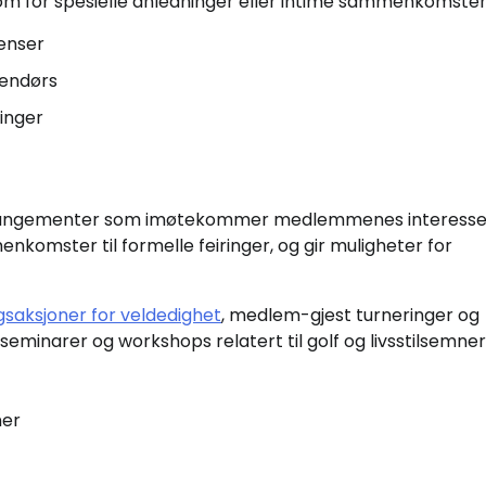
om for spesielle anledninger eller intime sammenkomster
enser
tendørs
inger
 arrangementer som imøtekommer medlemmenes interesse
komster til formelle feiringer, og gir muligheter for
gsaksjoner for veldedighet
, medlem-gjest turneringer og
minarer og workshops relatert til golf og livsstilsemner
ner