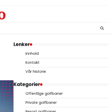
o
Lenker
Innhold
Kontakt
Vår historie
Kategorier
Offentlige golfbaner
Private golfbaner
Resort golfbaner