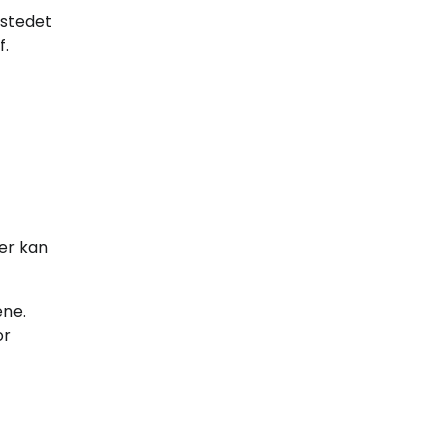
 stedet
f.
er kan
ene.
or