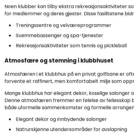
Noen klubber kan tilby ekstra rekreasjonsaktiviteter so
for medlemmer og deres gjester. Disse fasilitetene bidrar
Treningssentre og velværeprogrammer
Svømmebassenger og spa-tjenester
Rekreasjonsaktiviteter som tennis og pickleball
Atmosfære og stemning i klubbhuset
Atmosfæren i et klubbhus på en privat golfbane er of
forvente et raffinert, men komfortabelt miljø som oppmu
Mange klubbhus har elegant dekor, koselige salonger 
Denne atmosfæren fremmer en følelse av fellesskap bl
både uformelle sammenkomster og formelle arrange
Elegant dekor og innbydende salonger
Natrurskjønne utendørsområder for avslapning