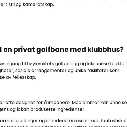
ikert stil og kameratskap.
ed en privat golfbane med klubbhus?
iv tilgang til høykvalitets golfanlegg og luksuriøse fasilitet
heter, sosiale arrangementer og unike fasiliteter som
e av fellesskap.
er ofte designet for å imponere. Medlemmer kan unne s
ens og lokalt produserte ingredienser.
formelle salonger og utendørs terrasser med fantastisk u