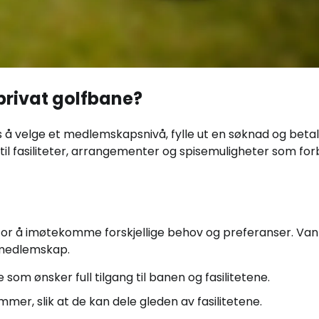
privat golfbane?
s å velge et medlemskapsnivå, fylle ut en søknad og beta
 til fasiliteter, arrangementer og spisemuligheter som fo
 for å imøtekomme forskjellige behov og preferanser. Van
tsmedlemskap.
 som ønsker full tilgang til banen og fasilitetene.
er, slik at de kan dele gleden av fasilitetene.