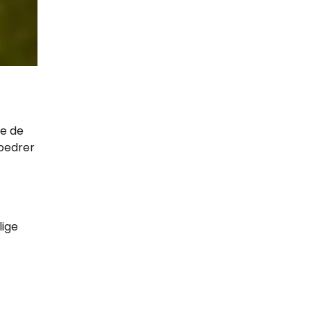
le de
rbedrer
lige