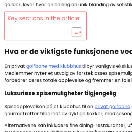
gallaer, lover hver anledning en unik blanding av sofist
Key sections in the article:
Hva er de viktigste funksjonene v
En privat
golfbane med klubbhus
tilbyr vanligvis eksklus
Medlemmer nyter et utvalg av førsteklasses spisemulig
forbedrer deres totale opplevelse og fremmer en følels
Luksuriøse spisemuligheter tilgjengelig
Spiseopplevelsen på et klubbhus til en
privat golfbane
gourmetretter tilberedt av dyktige kokker, med sesong
Alternativene kan inkludere fine dining-restauranter, u