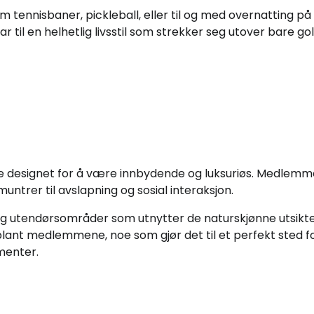
m tennisbaner, pickleball, eller til og med overnatting på
 til en helhetlig livsstil som strekker seg utover bare gol
te designet for å være innbydende og luksuriøs. Medlemm
ntrer til avslapning og sosial interaksjon.
og utendørsområder som utnytter de naturskjønne utsikt
ant medlemmene, noe som gjør det til et perfekt sted f
menter.