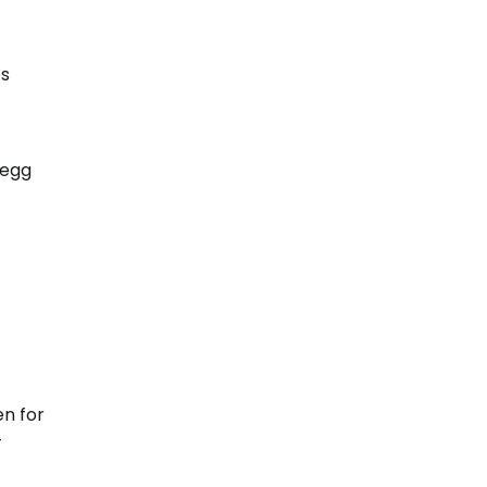
es
legg
en for
-