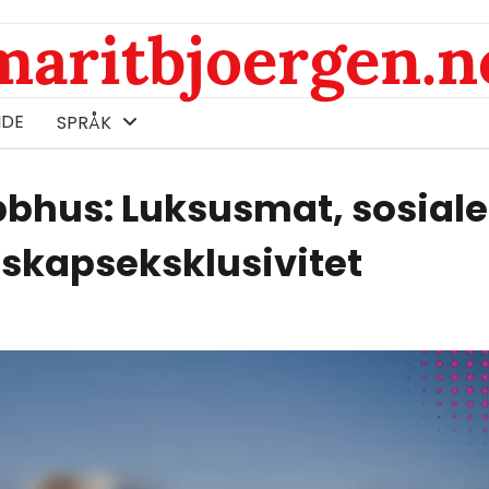
maritbjoergen.n
IDE
SPRÅK
bbhus: Luksusmat, sosiale
kapseksklusivitet