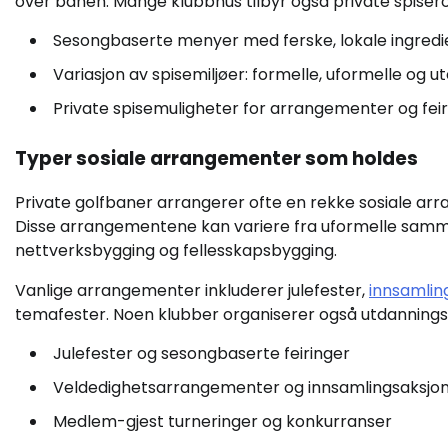
over banen. Mange klubbhus tilbyr også private spiser
Sesongbaserte menyer med ferske, lokale ingredi
Variasjon av spisemiljøer: formelle, uformelle og u
Private spisemuligheter for arrangementer og feir
Typer sosiale arrangementer som holdes
Private golfbaner arrangerer ofte en rekke sosiale
Disse arrangementene kan variere fra uformelle sammen
nettverksbygging og fellesskapsbygging.
Vanlige arrangementer inkluderer julefester,
innsamlin
temafester. Noen klubber organiserer også utdanningsse
Julefester og sesongbaserte feiringer
Veldedighetsarrangementer og innsamlingsaksjo
Medlem-gjest turneringer og konkurranser