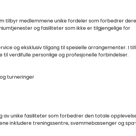
om tilbyr medlemmene unike fordeler som forbedrer der
umtjenester og fasiliteter som ikke er tilgjengelige for
ice og eksklusiv tilgang til spesielle arrangementer. I til
til verdifulle personlige og profesjonelle forbindelser.
 og turneringer
lg av unike fasiliteter som forbedrer den totale opplevels
etene inkludere treningssentre, svømmebassenger og spa