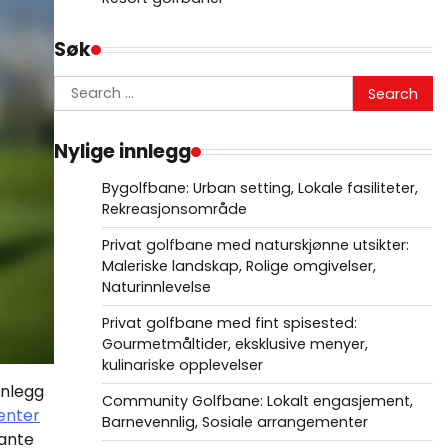
Søk
Search
for:
Nylige innlegg
Bygolfbane: Urban setting, Lokale fasiliteter,
Rekreasjonsområde
Privat golfbane med naturskjønne utsikter:
Maleriske landskap, Rolige omgivelser,
Naturinnlevelse
Privat golfbane med fint spisested:
Gourmetmåltider, eksklusive menyer,
kulinariske opplevelser
anlegg
Community Golfbane: Lokalt engasjement,
enter
Barnevennlig, Sosiale arrangementer
gante